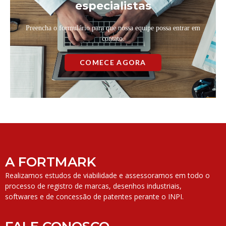
especialistas
Preencha o formulário para que nossa equipe possa entrar em
contato.
COMECE AGORA
A FORTMARK
Realizamos estudos de viabilidade e assessoramos em todo o
processo de registro de marcas, desenhos industriais,
softwares e de concessão de patentes perante o INPI.